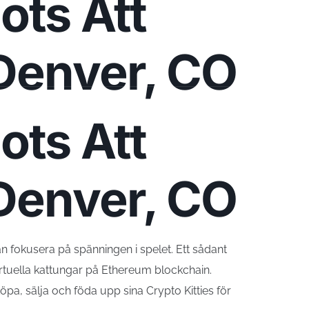
ots Att
ojects
Who we are
How to help
Donate
Denver, CO
ots Att
Denver, CO
 fokusera på spänningen i spelet. Ett sådant
virtuella kattungar på Ethereum blockchain.
a, sälja och föda upp sina Crypto Kitties för