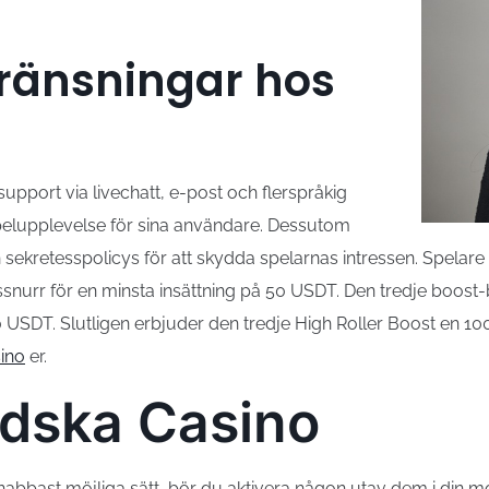
ränsningar hos
upport via livechatt, e-post och flerspråkig
spelupplevelse för sina användare. Dessutom
ch sekretesspolicys för att skydda spelarnas intressen. Spela
ssnurr för en minsta insättning på 50 USDT. Den tredje boos
0 USDT. Slutligen erbjuder den tredje High Roller Boost en 10
ino
er.
ndska Casino
abbast möjliga sätt, bör du aktivera någon utav dem i din mo