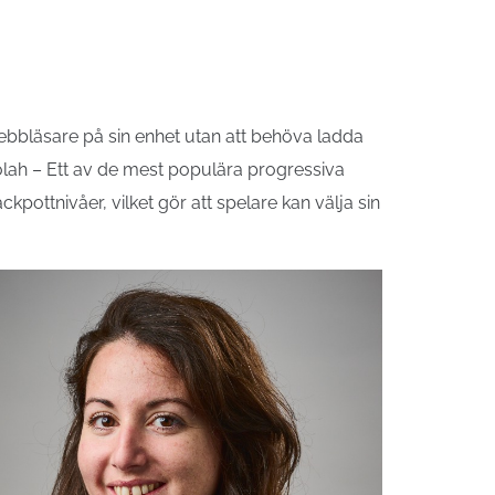
webbläsare på sin enhet utan att behöva ladda
lah – Ett av de mest populära progressiva
kpottnivåer, vilket gör att spelare kan välja sin