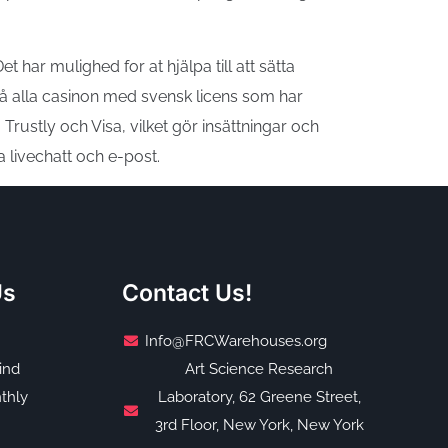
 har mulighed for at hjälpa till att sätta
 på alla casinon med svensk licens som har
rustly och Visa, vilket gör insättningar och
a livechatt och e-post.
Us
Contact Us!
Info@FRCWarehouses.org
ind
Art Science Research
thly
Laboratory, 62 Greene Street,
3rd Floor, New York, New York