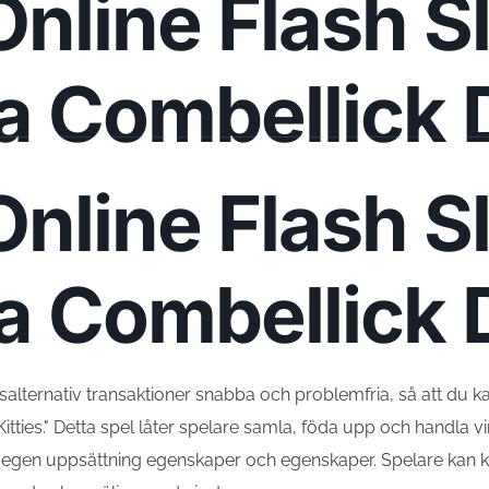
nline Flash Sl
Community Pr
a Combellick 
nline Flash Sl
a Combellick 
ternativ transaktioner snabba och problemfria, så att du kan
Kitties." Detta spel låter spelare samla, föda upp och handla 
 egen uppsättning egenskaper och egenskaper. Spelare kan köp