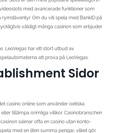
rna videoslots med avancerade funktioner som
da rymdäventyr. Om du vill spela med BankID på
s lyckligtvis väldigt många casinon som erbjuder
s. LeoVegas har ett stort utbud av
ta spelautomaterna att prova på LeoVegas.
ablishment Sidor
s det casino online som använder oetiska
eller tillämpa orimliga villkor. Casinobranschen
 casinon saknar ofta en casino utan konto-
a spela med en liten summa pengar, vilket gör