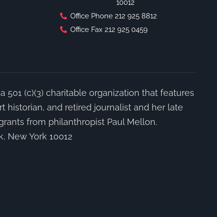
10012
Office Phone 212 925 8812
Office Fax 212 925 0459
a 501 (c)(3) charitable organization that features
 historian, and retired journalist and her late
grants from philanthropist Paul Mellon.
rk, New York 10012