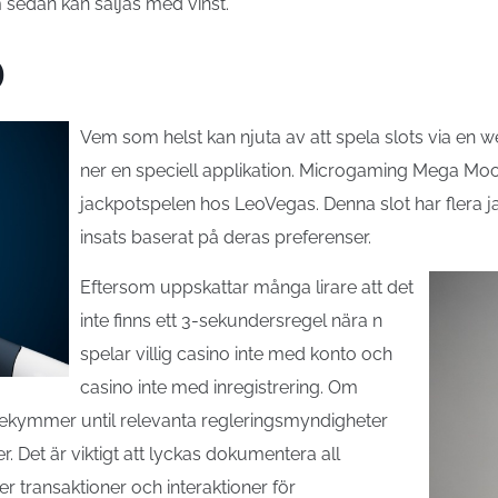
 sedan kan säljas med vinst.
o
Vem som helst kan njuta av att spela slots via en 
ner en speciell applikation. Microgaming Mega Moo
jackpotspelen hos LeoVegas. Denna slot har flera jac
insats baserat på deras preferenser.
Eftersom uppskattar många lirare att det
inte finns ett 3-sekundersregel nära n
spelar villig casino inte med konto och
casino inte med inregistrering. Om
bekymmer until relevanta regleringsmyndigheter
. Det är viktigt att lyckas dokumentera all
r transaktioner och interaktioner för