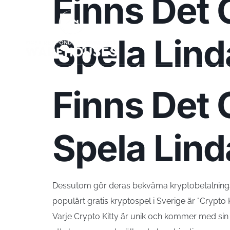
Finns Det O
Spela Lind
Finns Det O
Spela Lind
Dessutom gör deras bekväma kryptobetalningsal
populärt gratis kryptospel i Sverige är "Crypto 
Varje Crypto Kitty är unik och kommer med sin