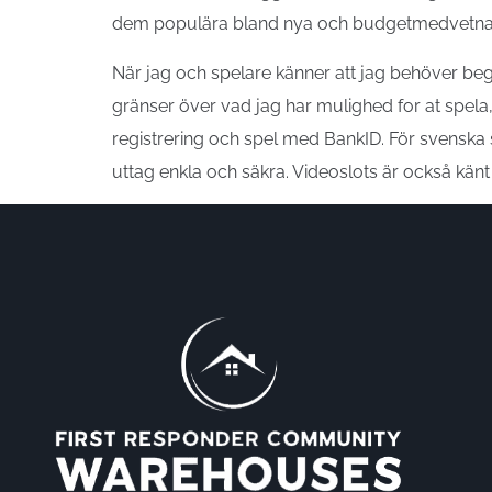
dem populära bland nya och budgetmedvetna 
När jag och spelare känner att jag behöver begrä
gränser över vad jag har mulighed for at spela,
registrering och spel med BankID. För svenska s
uttag enkla och säkra. Videoslots är också känt 