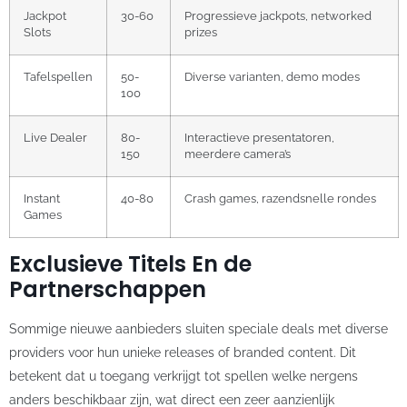
Jackpot
30-60
Progressieve jackpots, networked
Slots
prizes
Tafelspellen
50-
Diverse varianten, demo modes
100
Live Dealer
80-
Interactieve presentatoren,
150
meerdere camera’s
Instant
40-80
Crash games, razendsnelle rondes
Games
Exclusieve Titels En de
Partnerschappen
Sommige nieuwe aanbieders sluiten speciale deals met diverse
providers voor hun unieke releases of branded content. Dit
betekent dat u toegang verkrijgt tot spellen welke nergens
anders beschikbaar zijn, wat direct een zeer aanzienlijk