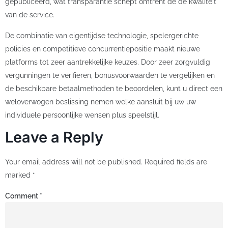
gepubliceerd, wat transparantie schept omtrent de de kwaliteit
van de service.
De combinatie van eigentijdse technologie, spelergerichte
policies en competitieve concurrentiepositie maakt nieuwe
platforms tot zeer aantrekkelijke keuzes. Door zeer zorgvuldig
vergunningen te verifiëren, bonusvoorwaarden te vergelijken en
de beschikbare betaalmethoden te beoordelen, kunt u direct een
weloverwogen beslissing nemen welke aansluit bij uw uw
individuele persoonlijke wensen plus speelstijl.
Leave a Reply
Your email address will not be published.
Required fields are
marked
*
Comment
*