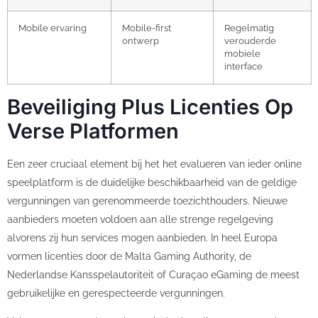
Mobile ervaring
Mobile-first
Regelmatig
ontwerp
verouderde
mobiele
interface
Beveiliging Plus Licenties Op
Verse Platformen
Een zeer cruciaal element bij het het evalueren van ieder online
speelplatform is de duidelijke beschikbaarheid van de geldige
vergunningen van gerenommeerde toezichthouders. Nieuwe
aanbieders moeten voldoen aan alle strenge regelgeving
alvorens zij hun services mogen aanbieden. In heel Europa
vormen licenties door de Malta Gaming Authority, de
Nederlandse Kansspelautoriteit of Curaçao eGaming de meest
gebruikelijke en gerespecteerde vergunningen.