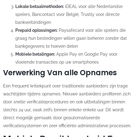
Lokale betaalmethoden:
iDEAL voor alle Nederlandse
spelers, Bancontact voor België, Trustly voor directe
bankverbindingen
Prepaid oplossingen:
Paysafecard voor alle spelers die
graag hun bestedingen willen gaan beheren zonder dat
bankgegevens te hoeven delen
Mobiele betalingen:
Apple Pay en Google Pay voor
vloeiende transacties op uw smartphones
Verwerking Van alle Opnames
Een frequent kritiekpunt over traditionele aanbieders zijn trage
wachttijden tijdens opnames. Nieuwe aanbieders profileren zich
door snelle verificatieprocedures en ook uitbetalingen binnen
slechts 24 uur, vaak zelfs binnen enkele enkele uur. Dit wordt
direct mogelijk gemaakt door geautomatiseerde
verificatiesystemen en zeer efficiënte administratieve processen.