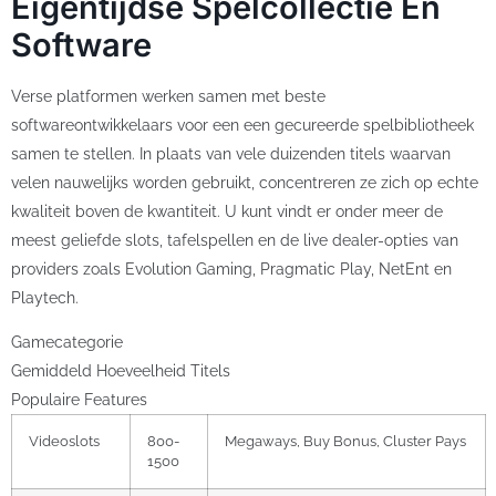
Eigentijdse Spelcollectie En
Software
Verse platformen werken samen met beste
softwareontwikkelaars voor een een gecureerde spelbibliotheek
samen te stellen. In plaats van vele duizenden titels waarvan
velen nauwelijks worden gebruikt, concentreren ze zich op echte
kwaliteit boven de kwantiteit. U kunt vindt er onder meer de
meest geliefde slots, tafelspellen en de live dealer-opties van
providers zoals Evolution Gaming, Pragmatic Play, NetEnt en
Playtech.
Gamecategorie
Gemiddeld Hoeveelheid Titels
Populaire Features
Videoslots
800-
Megaways, Buy Bonus, Cluster Pays
1500