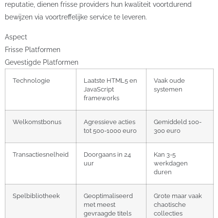
reputatie, dienen frisse providers hun kwaliteit voortdurend
bewijzen via voortreffelijke service te leveren.
Aspect
Frisse Platformen
Gevestigde Platformen
Technologie
Laatste HTML5 en
Vaak oude
JavaScript
systemen
frameworks
Welkomstbonus
Agressieve acties
Gemiddeld 100-
tot 500-1000 euro
300 euro
Transactiesnelheid
Doorgaans in 24
Kan 3-5
uur
werkdagen
duren
Spelbibliotheek
Geoptimaliseerd
Grote maar vaak
met meest
chaotische
gevraagde titels
collecties